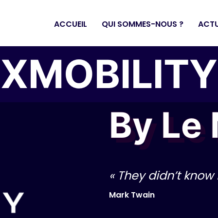
ACCUEIL
QUI SOMMES-NOUS ?
ACTU
XMOBILITY
By Le
« They didn’t know 
Mark Twain