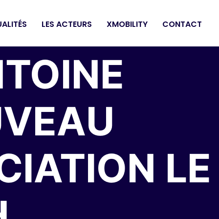
ALITÉS
LES ACTEURS
XMOBILITY
CONTACT
NTOINE
UVEAU
CIATION LE
H