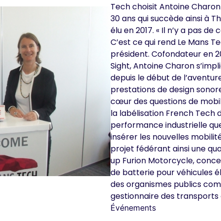
Tech
choisit Antoine Charon
30 ans qui succède ainsi à
Th
élu en 2017. « Il n’y a pas d
C’est ce qui rend Le Mans Te
président. Cofondateur en 2
Sight
, Antoine Charon s’impl
depuis le début de l’aventure
prestations de design sonore
cœur des questions de mobil
la labélisation French Tech
performance industrielle qu
insérer les nouvelles mobili
projet fédérant ainsi une qu
up
Furion Motorcycle
, conce
de batterie pour véhicules é
des organismes publics com
gestionnaire des transports
Événements