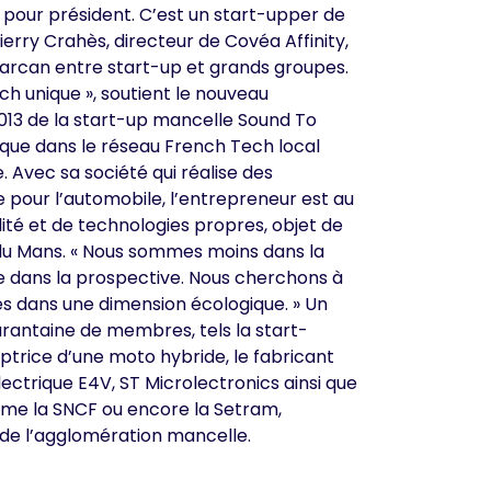
 pour président. C’est un start-upper de
ierry Crahès
, directeur de Covéa Affinity,
e carcan entre start-up et grands groupes.
ch unique », soutient le nouveau
013 de
la start-up mancelle Sound To
ique dans le réseau French Tech local
. Avec sa société qui réalise des
 pour l’automobile, l’entrepreneur est au
ité et de technologies propres, objet de
 du Mans. « Nous sommes moins dans la
e dans la prospective. Nous cherchons à
tés dans une dimension écologique. » Un
arantaine de membres, tels la start-
ptrice d’une moto hybride, le fabricant
lectrique
E4V
, ST Microlectronics ainsi que
me la SNCF ou encore la Setram,
 de l’agglomération mancelle.